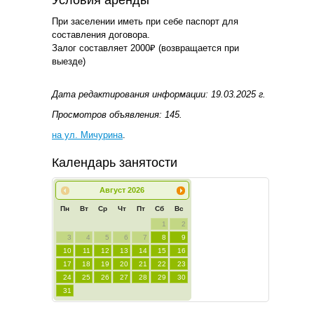
При заселении иметь при себе паспорт для
составления договора.
Залог составляет 2000₽ (возвращается при
выезде)
Дата редактирования информации: 19.03.2025 г.
Просмотров объявления: 145.
на ул. Мичурина
.
Календарь занятости
Август
2026
Пн
Вт
Ср
Чт
Пт
Сб
Вс
1
2
3
4
5
6
7
8
9
10
11
12
13
14
15
16
17
18
19
20
21
22
23
24
25
26
27
28
29
30
31