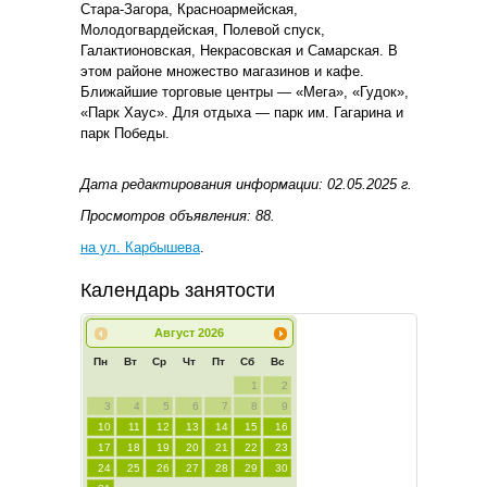
Стара-Загора, Красноармейская,
Молодогвардейская, Полевой спуск,
Галактионовская, Некрасовская и Самарская. В
этом районе множество магазинов и кафе.
Ближайшие торговые центры — «Мега», «Гудок»,
«Парк Хаус». Для отдыха — парк им. Гагарина и
парк Победы.
Дата редактирования информации: 02.05.2025 г.
Просмотров объявления: 88.
на ул. Карбышева
.
Календарь занятости
Август
2026
Пн
Вт
Ср
Чт
Пт
Сб
Вс
1
2
3
4
5
6
7
8
9
10
11
12
13
14
15
16
17
18
19
20
21
22
23
24
25
26
27
28
29
30