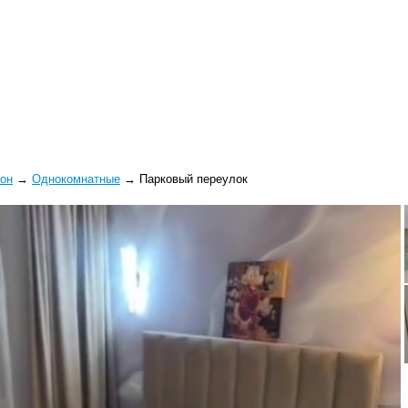
йон
→
Однокомнатные
→
Парковый переулок