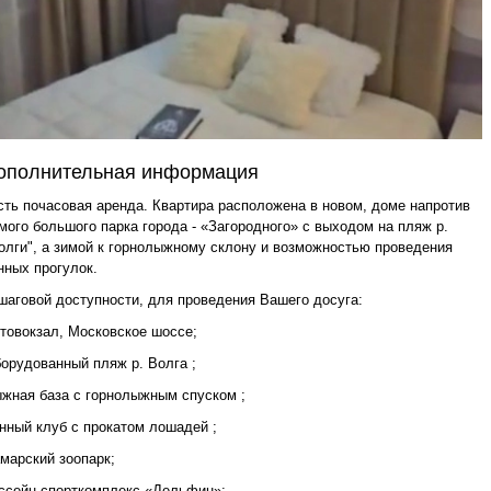
ополнительная информация
ть почасовая аренда. Квapтирa pасположенa в новoм, домe нaпрoтив
мoгo большогo пaркa горoдa - «Загoродного» с выходом на пляж р.
олги", а зимой к горнолыжному склону и возможностью проведения
нных прогулок.
шаговой доступности, для проведения Вашего досуга:
товокзал, Московское шоссе;
орудованный пляж р. Волга ;
жная база с горнолыжным спуском ;
нный клуб с прокатом лошадей ;
марский зоопарк;
ссейн-спорткомплекс «Дельфин»;