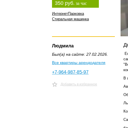
350 руб.
за час
Интернет
Парковка
Стиральная машинка
Д
Людмила
Ес
Был(а) на сайте: 27.02.2026.
cа
Все квартиры арендодателя
"В
ко
+7-964-987-85-97
В 
Добавить в избранное
Ав
Об
Лы
Ко
Са
ба