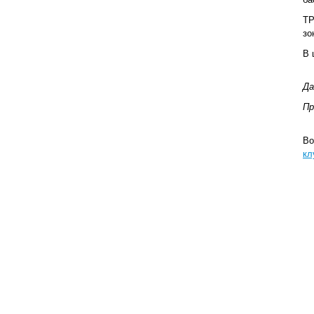
ТР
зо
В 
Да
Пр
Во
кл