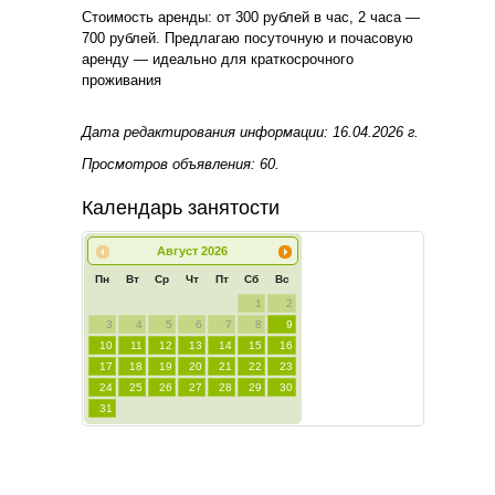
Стоимость аренды: от 300 рублей в час, 2 часа —
700 рублей. Предлагаю посуточную и почасовую
аренду — идеально для краткосрочного
проживания
Дата редактирования информации: 16.04.2026 г.
Просмотров объявления: 60.
Календарь занятости
Август
2026
Пн
Вт
Ср
Чт
Пт
Сб
Вс
1
2
3
4
5
6
7
8
9
10
11
12
13
14
15
16
17
18
19
20
21
22
23
24
25
26
27
28
29
30
31