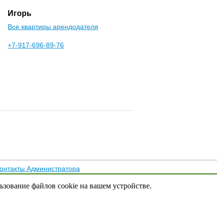
Игорь
Все квартиры арендодателя
+7-917-696-89-76
онтакты Администратора
тика конфиденциальности
льзование файлов cookie на вашем устройстве.