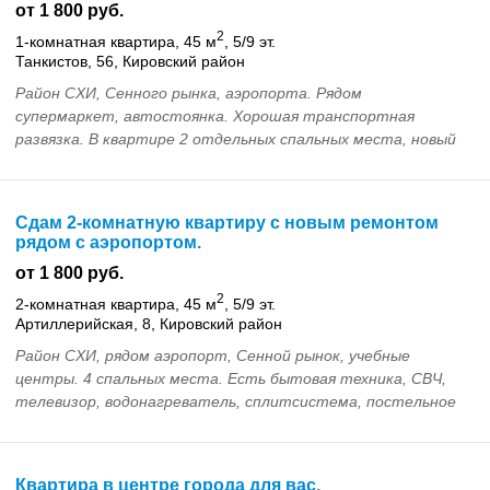
от 1 800 руб.
2
1-комнатная квартира, 45 м
, 5/9 эт.
Танкистов, 56, Кировский район
Район СХИ, Сенного рынка, аэропорта. Рядом
супермаркет, автостоянка. Хорошая транспортная
развязка. В квартире 2 отдельных спальных места, новый
ремонт, бытовая техника, постельное белье...
Сдам 2-комнатную квартиру с новым ремонтом
рядом с аэропортом.
от 1 800 руб.
2
2-комнатная квартира, 45 м
, 5/9 эт.
Артиллерийская, 8, Кировский район
Район СХИ, рядом аэропорт, Сенной рынок, учебные
центры. 4 спальных места. Есть бытовая техника, СВЧ,
телевизор, водонагреватель, сплитсистема, постельное
белье, посуда. Рядом круглосуточный супермарк...
Квартира в центре города для вас.