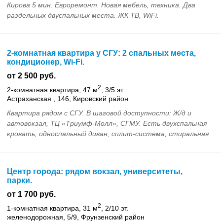
Кирова 5 мин. Евроремонт. Новая мебель, техника. Два
раздельных двуспальных места. ЖК ТВ, WiFi.
Предоставляю документы...
2-комнатная квартира у СГУ: 2 спальных места,
кондиционер, Wi-Fi.
от 2 500 руб.
2
2-комнатная квартира, 47 м
, 3/5 эт.
Астраханская , 146, Кировский район
Квартира рядом с СГУ. В шаговой доступности: Ж/д и
автовокзал, ТЦ «Триумф-Молл», СГМУ. Есть двухспальная
кровать, односпальный диван, сплит-система, стиральная
машина, wi-fi, горячая вода. Парковка во...
Центр города: рядом вокзал, университеты,
парки.
от 1 700 руб.
2
1-комнатная квартира, 31 м
, 2/10 эт.
желенодорожная, 5/9, Фрунзенский район