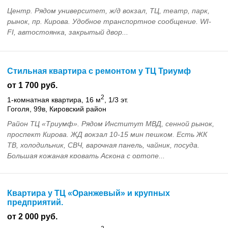
Центр. Рядом университет, ж/д вокзал, ТЦ, театр, парк,
рынок, пр. Кирова. Удобное транспортное сообщение. WI-
FI, автостоянка, закрытый двор...
Стильная квартира с ремонтом у ТЦ Триумф
от 1 700 руб.
2
1-комнатная квартира, 16 м
, 1/3 эт.
Гоголя, 99в, Кировский район
Район ТЦ «Триумф». Рядом Институт МВД, сенной рынок,
проспект Кирова. ЖД вокзал 10-15 мин пешком. Есть ЖК
ТВ, холодильник, СВЧ, варочная панель, чайник, посуда.
Большая кожаная кровать Аскона с ортопе...
Квартира у ТЦ «Оранжевый» и крупных
предприятий.
от 2 000 руб.