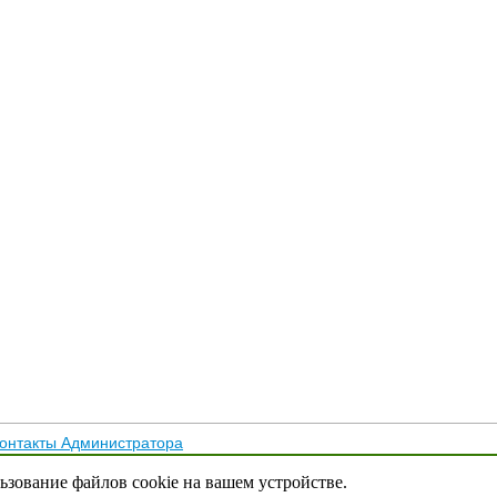
онтакты Администратора
тика конфиденциальности
льзование файлов cookie на вашем устройстве.