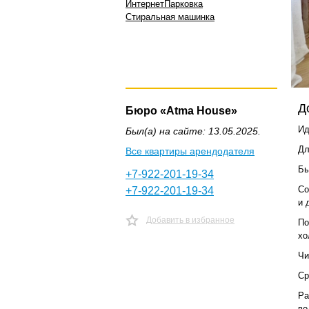
Интернет
Парковка
Стиральная машинка
Д
Бюро «Atma House»
Ид
Был(а) на сайте: 13.05.2025.
Дл
Все квартиры арендодателя
Бы
+7-922-201-19-34
Со
+7-922-201-19-34
и 
Добавить в избранное
По
хо
Чи
Ср
Ра
во