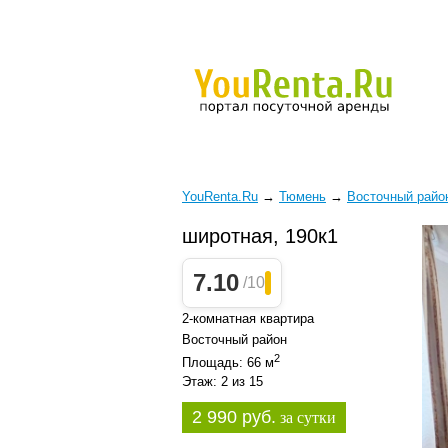
YouRenta.Ru
→
Тюмень
→
Восточный райо
широтная, 190к1
7.10
/10
2-комнатная квартира
Восточный район
2
Площадь: 66 м
Этаж: 2 из 15
2 990 руб.
за сутки