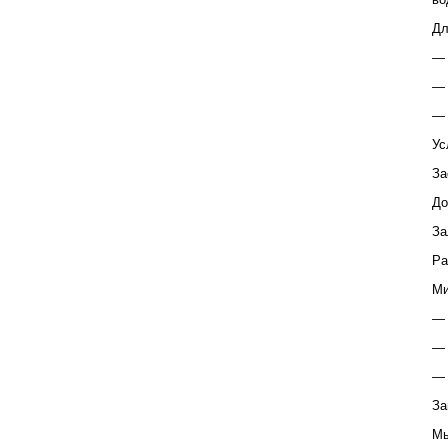
Дл
— 
— 
— 
Ус
За
До
За
Ра
Ми
— 
—
— 
За
Мы