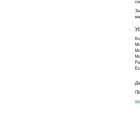
се
За
ва
У
Ко
Мо
Мо
Мо
Ра
Ес
Да
Пр
на