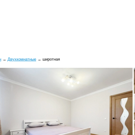
н
→
Двухкомнатные
→
широтная