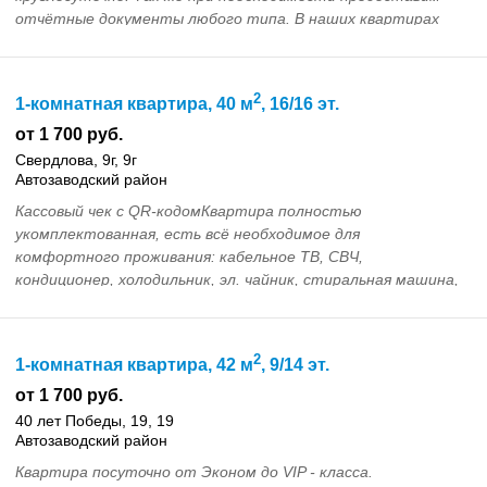
отчётные документы любого типа. В наших квартирах
чисто и у...
2
1-комнатная квартира, 40 м
, 16/16 эт.
от 1 700 руб.
Свердлова, 9г, 9г
Автозаводский район
Кассовый чек с QR-кодомКвартира полностью
укомплектованная, есть всё необходимое для
комфортного проживания: кабельное ТВ, СВЧ,
кондиционер, холодильник, эл. чайник, стиральная машина,
БЕСПЛАТНЫЙ И БЕ...
2
1-комнатная квартира, 42 м
, 9/14 эт.
от 1 700 руб.
40 лет Победы, 19, 19
Автозаводский район
Квартира посуточно от Эконом до VIP - класса.