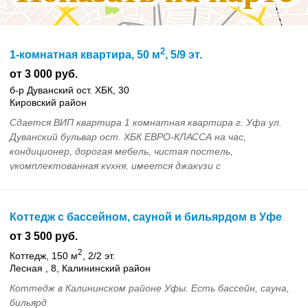
2
1-комнатная квартира, 50 м
, 5/9 эт.
от 3 000 руб.
б-р Дуванский ост. ХБК, 30
Кировский район
Сдается ВИП квартира 1 комнатная квартира г. Уфа ул.
Дуванский бульвар ост. ХБК ЕВРО-КЛАССА на час,
кондиционер, дорогая мебель, чистая постель,
укомплектованная кухня, имеется джакузи с
гидромассажем...
Коттедж с бассейном, сауной и бильярдом в Уфе
от 3 500 руб.
2
Коттедж, 150 м
, 2/2 эт.
Лесная , 8, Калининский район
Коттедж в Калининском районе Уфы. Есть бассейн, сауна,
бильярд