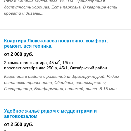
Рядом Клиника Мулдашева, ВЦГПХ. Транспортная
доступность хорошая. Есть парковка. В квартире есть
кровати и диваны...
Квартира Люкс-класса посуточно: комфорт,
ремонт, вся техника.
от 2 000 руб.
2
2-комнатная квартира, 45 м
, 1/5 эт.
проспект октября час 250 р, 45/1, Октябрьский район
Квартира в районе с развитой инфраструктурой. Рядом
остановки транспорта, Сбербанк, гипермаркеты,
Гастроцентр, Башфармация, оптимед, ригла. В 15 мин
ходьбы центр офтальмологической хирургии
Мулдашева....
Удобное жильё рядом с медцентрами и
автовокзалом
от 2 500 руб.