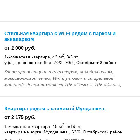
Стильная квартира с Wi-Fi рядом с парком и
аквапарком
от 2 000 руб.
2
1-комнатная квартира, 43 м
, 3/5 эт.
уфа, проспект октября, 70/2, 70/2, Октябрьский район
Квартира оснащена телевизором, холодильником,
микроволновой печью, Wi-Fi, утюгом и стиральной
машиной. Рядом находятся ТРК «Семья», ТРК «Июнь»,
южный автовокзал, ГосЦирк и парки. Смена белья и уборка
...
Квартира рядом с клиникой Мулдашева.
от 2 175 руб.
2
1-комнатная квартира, 45 м
, 5/19 эт.
квартира на зорге, Мулдашева , 63/6, Октябрьский район