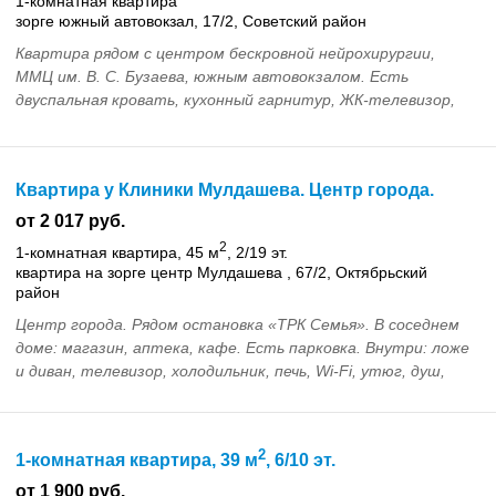
1-комнатная квартира
зорге южный автовокзал, 17/2, Советский район
Квартира рядом с центром бескровной нейрохирургии,
ММЦ им. В. С. Бузаева, южным автовокзалом. Есть
двуспальная кровать, кухонный гарнитур, ЖК-телевизор,
спутниковое ТВ, холодильник, микроволновая печь...
Квартира у Клиники Мулдашева. Центр города.
от 2 017 руб.
2
1-комнатная квартира, 45 м
, 2/19 эт.
квартира на зорге центр Мулдашева , 67/2, Октябрьский
район
Центр города. Рядом остановка «ТРК Семья». В соседнем
доме: магазин, аптека, кафе. Есть парковка. Внутри: ложе
и диван, телевизор, холодильник, печь, Wi-Fi, утюг, душ,
средства гигиены. Рядом автовокз...
2
1-комнатная квартира, 39 м
, 6/10 эт.
от 1 900 руб.