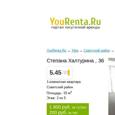
YouRenta.Ru
→
Уфа
→
Советский район
Степана Халтурина , 36
5.45
/10
1-комнатная квартира
Советский район
2
Площадь: 33 м
Этаж: 2 из 5
1 900 руб.
за сутки
200 руб.
за час