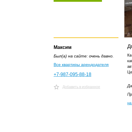
Д
Максим
Кв
Был(а) на сайте: очень давно.
ка
Все квартиры арендодателя
ав
Це
+7-987-095-88-18
Да
Добавить в избранное
Пр
на