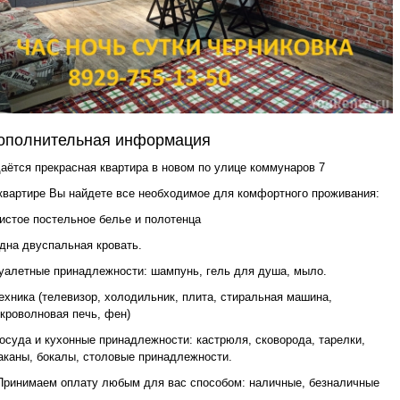
ополнительная информация
аётся прекрасная квартира в новом по улице коммунаров 7
квартире Вы найдете все необходимое для комфортного проживания:
чистое постельное белье и полотенца
одна двуспальная кровать.
туалетные принадлежности: шампунь, гель для душа, мыло.
техника (телевизор, холодильник, плита, стиральная машина,
кроволновая печь, фен)
посуда и кухонные принадлежности: кастрюля, сковорода, тарелки,
аканы, бокалы, столовые принадлежности.
Принимаем оплату любым для вас способом: наличные, безналичные