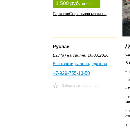
1 500 руб.
за час
Парковка
Стиральная машинка
Д
Руслан
Сд
Был(а) на сайте: 16.03.2026.
В 
Все квартиры арендодателя
- 
+7-929-755-13-50
- 
Добавить в избранное
- 
- 
ми
- 
ст
? 