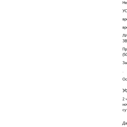
Не
У
вр
вр
Л
З
Пр
(5
За
.
Ос
У
2 
но
су
Да