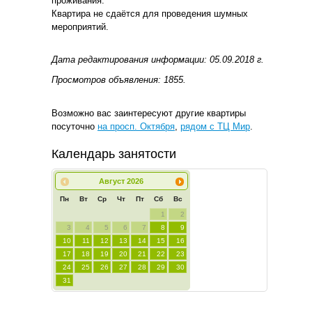
проживания.
Квартира не сдаётся для проведения шумных
мероприятий.
Дата редактирования информации: 05.09.2018 г.
Просмотров объявления: 1855.
Возможно вас заинтересуют другие квартиры
посуточно
на просп. Октября
,
рядом с ТЦ Мир
.
Календарь занятости
Август
2026
Пн
Вт
Ср
Чт
Пт
Сб
Вс
1
2
3
4
5
6
7
8
9
10
11
12
13
14
15
16
17
18
19
20
21
22
23
24
25
26
27
28
29
30
31