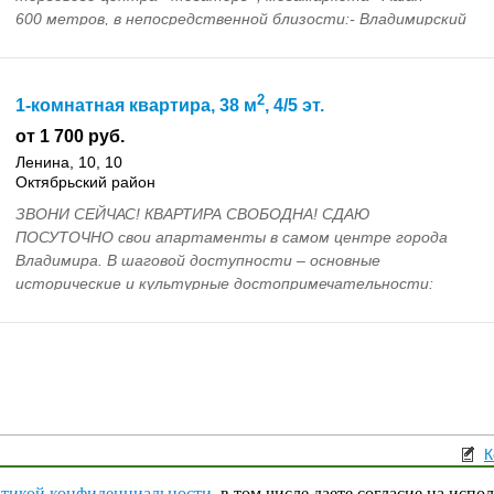
600 метров, в непосредственной близости:- Владимирский
государ...
2
1-комнатная квартира, 38 м
, 4/5 эт.
от 1 700 руб.
Ленина, 10, 10
Октябрьский район
ЗВОНИ СЕЙЧАС! КВАРТИРА СВОБОДНА! СДАЮ
ПОСУТОЧНО свои апартаменты в самом центре города
Владимира. В шаговой доступности – основные
исторические и культурные достопримечательности:
Золотые ворота, Успе...
К
Поли
тикой конфиденциальности
, в том числе даете согласие на испо