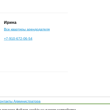
Ирина
Все квартиры арендодателя
+7-910-672-06-54
онтакты Администратора
тика конфиденциальности
льзование файлов cookie на вашем устройстве.