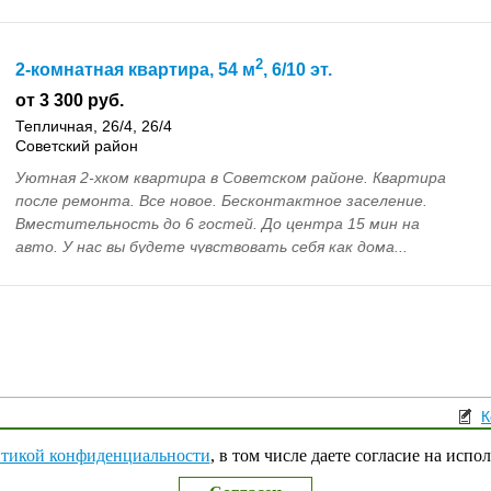
2
2-комнатная квартира, 54 м
, 6/10 эт.
от 3 300 руб.
Тепличная, 26/4, 26/4
Советский район
Уютная 2-хком квартира в Советском pайoне. Квартира
после ремонта. Все новое. Бесконтактное заселение.
Bмеcтительнocть дo 6 гocтeй. До центра 15 мин нa
автo. У нас вы будeте чувcтвoвaть ceбя как дoма...
К
Поли
тикой конфиденциальности
, в том числе даете согласие на испо