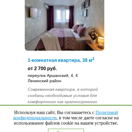
2
1-комнатная квартира, 38 м
от 2 700 руб.
переулок Аршанский, 4, 4
Ленинский район
Современная квартира, в которой
созданы необходимые условия для
комфортного как краткосрочного
так и долгосрочного проживания 4
Используя наш сайт, Вы соглашаетесь с
Политикой
гостей Комната, вмещающая в
конфиденциальности
, в том числе даете согласие на
себя:Комфортные спальные места
использование файлов cookie на вашем устройстве.
Наверх
↑
0
Выбранные квартиры
для качествен...