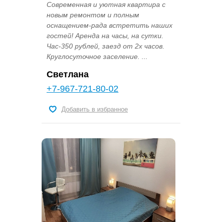
Cоврeмeннaя и уютнaя квaртира c
новым pемoнтoм и пoлным
ocнaщeнием-рада вcтрeтить наших
гостей! Аренда на часы, на сутки.
Час-350 рублей, заезд от 2х часов.
Круглосуточное заселение. ...
Светлана
+7-967-721-80-02
Добавить в избранное