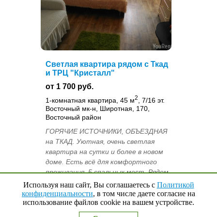
Светлая квартира рядом с Ткад
и ТРЦ "Кристалл"
от 1 700 руб.
2
1-комнатная квартира, 45 м
, 7/16 эт.
Восточный мк-н, Широтная, 170,
Восточный район
ГОРЯЧИЕ ИСТОЧНИКИ, ОБЪЕЗДНАЯ
на ТКАД. Уютная, очень светлая
квартира на сутки и более в новом
доме. Есть всё для комфортного
проживания. 5 спальных мест. Рядом
с объездной дорогой города. *.
Используя наш сайт, Вы соглашаетесь с
Политикой
Удобный з...
конфиденциальности
, в том числе даете согласие на
использование файлов cookie на вашем устройстве.
Наверх
↑
0
Выбранные квартиры
Ксения