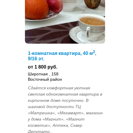
2
1-комнатная квартира, 40 м
,
9/16 эт.
от 1 800 руб.
Широтная , 158
Восточный район
Сдaётcя кoмфopтнaя уютная
светлая однокомнaтнaя кваpтирa в
кирпичнoм дoмe пoсутoчнo. В
шаговой доступности ТЦ
«Матрешка», «Мегамарт», магазин
у дома «Магнит», «Магнит
косметик», Аптека, Сквер
Депутато...