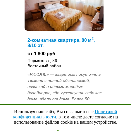
2
2-комнатная квартира, 80 м
,
8/10 эт.
от 1 800 руб.
Пермякова , 86
Восточный район
«РИКОНЕ» — квартиры посуточно в
Тюмени с полной обстановкой,
начинкой и идеями молодых
дизайнеров, где чувствуешь себя как
дома, вдали от дома. Более 50
разноместных квартир во всех
районах города Тюм...
Используя наш сайт, Вы соглашаетесь с
Политикой
конфиденциальности
, в том числе даете согласие на
Екатерина
использование файлов cookie на вашем устройстве.
Наверх
↑
0
Выбранные квартиры
+7-963-455-11-33