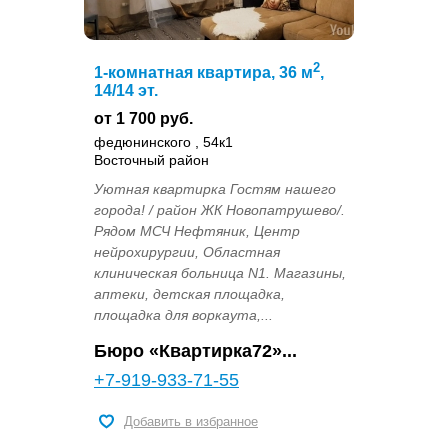
2
1-комнатная квартира, 36 м
,
14/14 эт.
от 1 700 руб.
федюнинского , 54к1
Восточный район
Уютная квартирка Гостям нашего
города! / район ЖК Новопатрушево/.
Рядом МСЧ Нефтяник, Центр
нейрохирургии, Областная
клиническая больница N1. Магазины,
аптеки, детская площадка,
площадка для воркаута,...
Бюро «Квартирка72»...
+7-919-933-71-55
Добавить в избранное