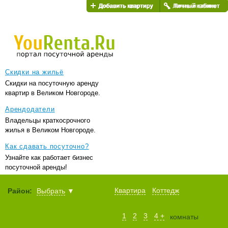
Добавить квартиру
Личный кабинет
Скидки на жильё
Скидки на посуточную аренду
квартир в Великом Новгороде.
Арендодатели
Владельцы краткосрочного
жилья в Великом Новгороде.
Как сдавать посуточно?
Узнайте как работает бизнес
посуточной аренды!
Квартира
Коттедж
Район:
Выбрать
▼
1
2
3
4 +
комнаты